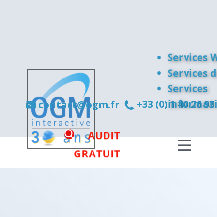
Services 
Services 
Services
​+33 (0) 1 40 26 93
informat
contact@ogm.fr
AUDIT
GRATUIT