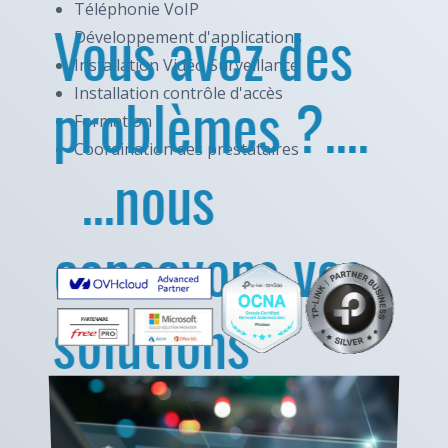
Téléphonie VoIP
Vous avez des
Développement d'applications
Installation Vidéo Surveillance
problèmes ?....
Installation contrôle d'accès
Formation
Coordination des prestataires
...nous
concevons vos
solutions